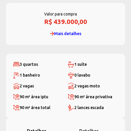
Valor para compra
R$ 439.000,00
Mais detalhes
3 quartos
1 suíte
1 banheiro
0 lavabo
2 vagas
2 vagas moto
90 m²
área iptu
90 m²
área privativa
90 m²
área total
2 lances escada