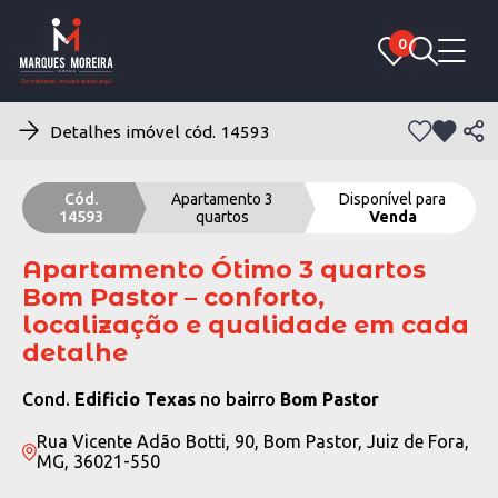
0
0
Detalhes imóvel cód. 14593
Cód.
Apartamento 3
Disponível para
14593
quartos
Venda
Apartamento Ótimo 3 quartos
Bom Pastor – conforto,
localização e qualidade em cada
detalhe
Cond.
Edificio Texas
no bairro
Bom Pastor
Rua Vicente Adão Botti, 90, Bom Pastor, Juiz de Fora,
MG, 36021-550