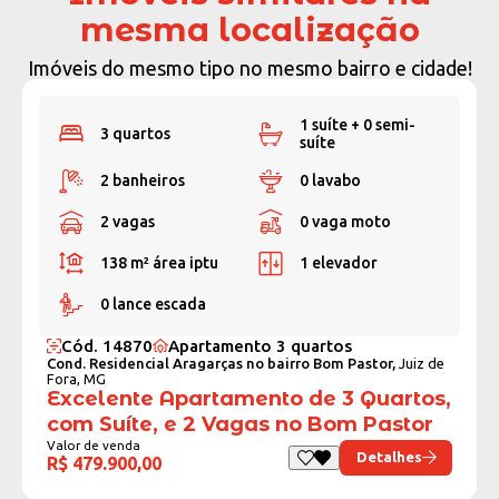
mesma localização
Imóveis do mesmo tipo no mesmo bairro e cidade!
1 suíte + 0 semi-
3 quartos
suíte
2 banheiros
0 lavabo
2 vagas
0 vaga moto
138 m²
área iptu
1 elevador
0 lance escada
Cód. 14870
Apartamento 3 quartos
Cond. Residencial Aragarças no bairro Bom Pastor,
Juiz de
Fora, MG
Excelente Apartamento de 3 Quartos,
com Suíte, e 2 Vagas no Bom Pastor
Valor de venda
Detalhes
R$ 479.900,00