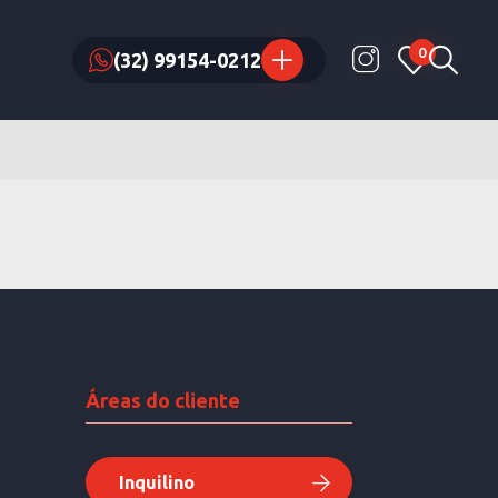
0
0
(32) 99154-0212
(32) 99154-0212
Áreas do cliente
Inquilino