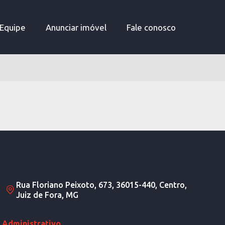
Equipe
Equipe
Anunciar imóvel
Anunciar imóvel
Fale conosco
Fale conosco
Rua Floriano Peixoto, 673, 36015-440, Centro,
Juiz de Fora, MG
Administrativo