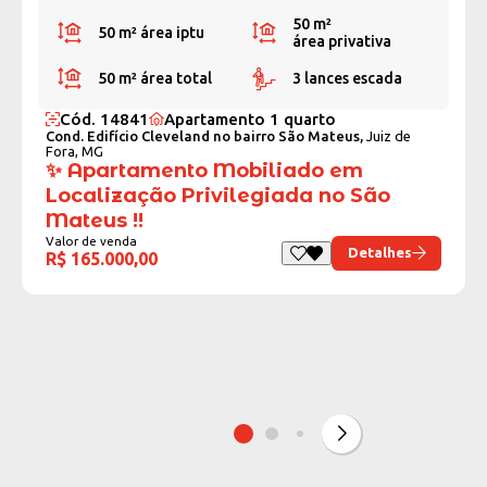
50 m²
50 m²
área iptu
área privativa
50 m²
área total
3 lances escada
Cód. 14841
Apartamento 1 quarto
Cond. Edifício Cleveland no bairro São Mateus,
Juiz de
Fora, MG
✨ Apartamento Mobiliado em
Localização Privilegiada no São
Mateus !!
Valor de venda
Detalhes
R$ 165.000,00