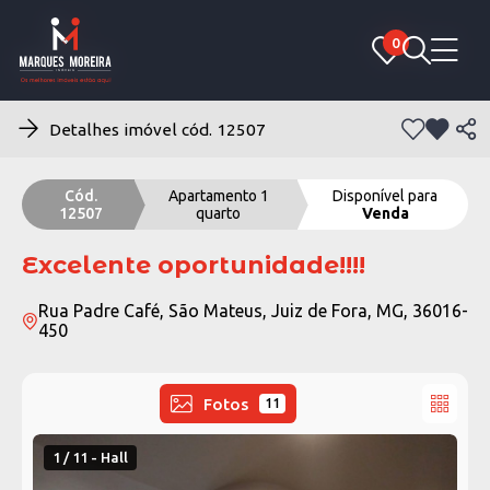
0
0
Detalhes imóvel cód. 12507
Cód.
Apartamento 1
Disponível para
12507
quarto
Venda
Excelente oportunidade!!!!
Rua Padre Café, São Mateus, Juiz de Fora, MG, 36016-
450
Fotos
11
1 / 11 - Hall