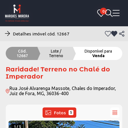
0
0
Detalhes imóvel cód. 12667
Cód.
Lote /
Disponível para
12667
Terreno
Venda
Raridade! Terreno no Chalé do
Imperador
Rua José Alvarenga Massote, Chales do Imperador,
Juiz de Fora, MG, 36036-400
Fotos
5
1 / 5