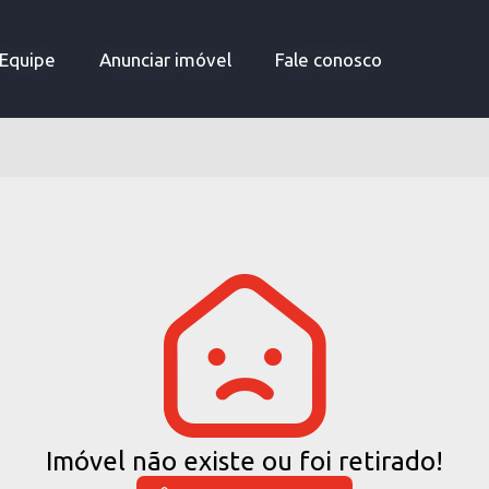
Equipe
Equipe
Anunciar imóvel
Anunciar imóvel
Fale conosco
Fale conosco
Imóvel não existe ou foi retirado!