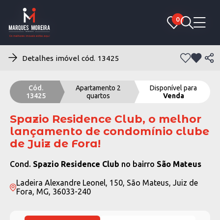
0
0
Detalhes imóvel cód. 13425
Cód.
Apartamento 2
Disponível para
13425
quartos
Venda
Spazio Residence Club, o melhor
lançamento de condomínio clube
de Juiz de Fora!
Cond.
Spazio Residence Club
no bairro
São Mateus
Ladeira Alexandre Leonel, 150, São Mateus, Juiz de
Fora, MG, 36033-240