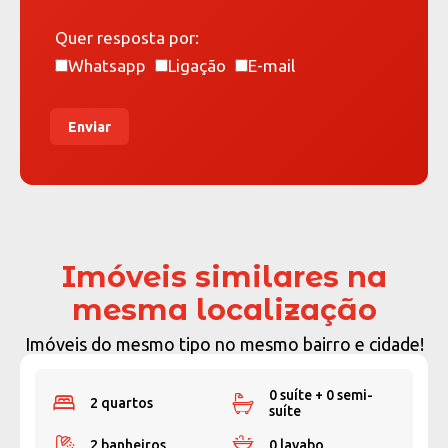
Quer resposta por:
Whatsapp
Ligação
E-mail
Enviar
Imóveis similares na
mesma localização
Imóveis do mesmo tipo no mesmo bairro e cidade!
0 suíte + 0 semi-
2 quartos
suíte
2 banheiros
0 lavabo