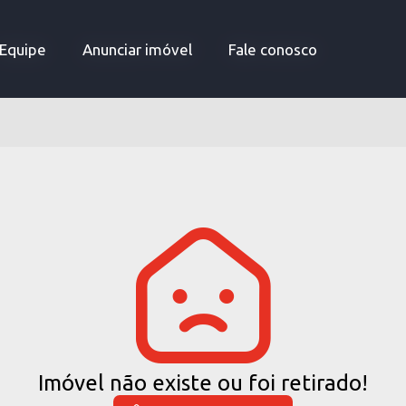
Equipe
Equipe
Anunciar imóvel
Anunciar imóvel
Fale conosco
Fale conosco
Imóvel não existe ou foi retirado!