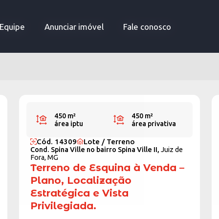
Equipe
Equipe
Anunciar imóvel
Anunciar imóvel
Fale conosco
Fale conosco
450 m²
450 m²
área iptu
área privativa
Cód. 14309
Lote / Terreno
Cond. Spina Ville no bairro Spina Ville II,
Juiz de
Fora, MG
Terreno de Esquina à Venda –
Plano, Localização
Estratégica e Vista
Privilegiada.