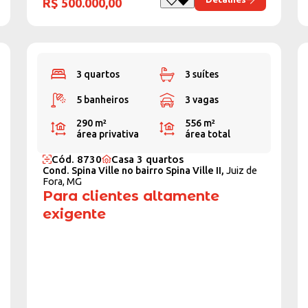
R$ 500.000,00
3 quartos
3 suítes
5 banheiros
3 vagas
290 m²
556 m²
área privativa
área total
Cód. 8730
Casa 3 quartos
Cond. Spina Ville no bairro Spina Ville II,
Juiz de
Fora, MG
Para clientes altamente
exigente