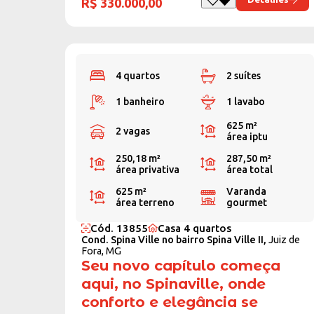
R$ 330.000,00
4 quartos
2 suítes
1 banheiro
1 lavabo
625 m²
2 vagas
área iptu
250,18 m²
287,50 m²
área privativa
área total
625 m²
Varanda
área terreno
gourmet
Cód. 13855
Casa 4 quartos
Cond. Spina Ville no bairro Spina Ville II,
Juiz de
Fora, MG
Seu novo capítulo começa
aqui, no Spinaville, onde
conforto e elegância se