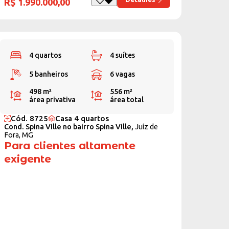
R$ 1.990.000,00
4 quartos
4 suítes
5 banheiros
6 vagas
498 m²
556 m²
área privativa
área total
Cód. 8725
Casa 4 quartos
Cond. Spina Ville no bairro Spina Ville,
Juíz de
Fora, MG
Para clientes altamente
exigente