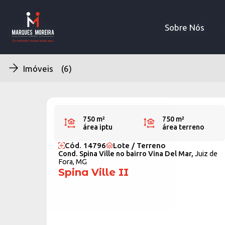
Sobre Nós
Sobre Nós
Imóveis (6)
750 m²
750 m²
área iptu
área terreno
Cód. 14796
Lote / Terreno
Cond. Spina Ville no bairro Vina Del Mar,
Juiz de
Fora, MG
Spina Ville II